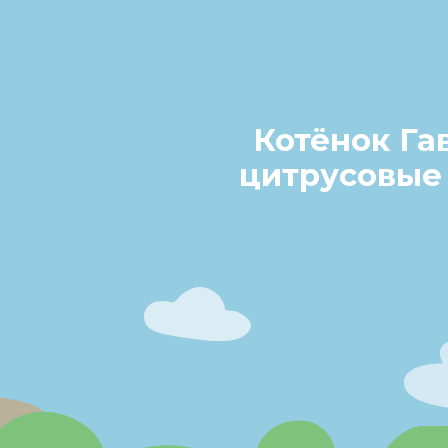
Котёнок Га
цитрусовые