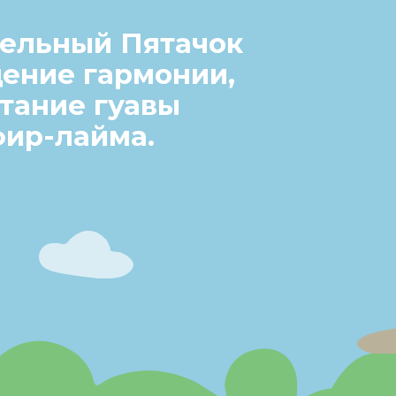
ельный Пятачок
ение гармонии,
етание гуавы
фир-лайма.