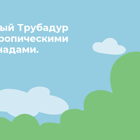
ый Трубадур
тропическими
надами.