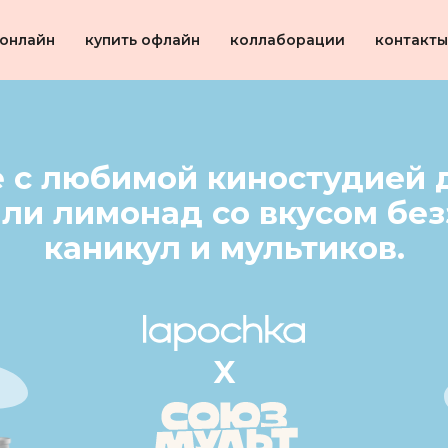
 онлайн
купить офлайн
коллаборации
контакты
 с любимой киностудией 
ли лимонад со вкусом бе
каникул и мультиков.
X