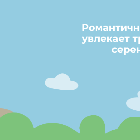
Романтичн
увлекает 
сере