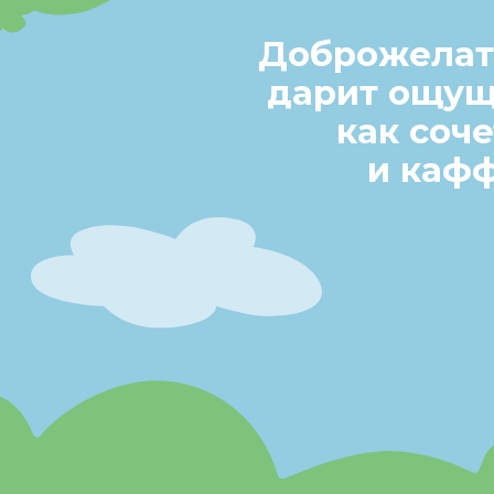
Доброжелат
дарит ощущ
как соч
и каф