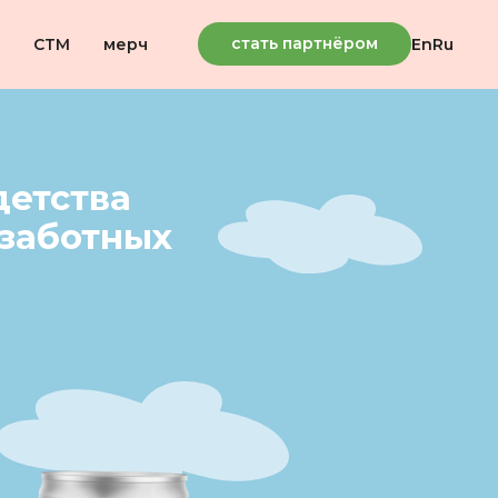
стать партнёром
En
Ru
СТМ
мерч
детства
ззаботных