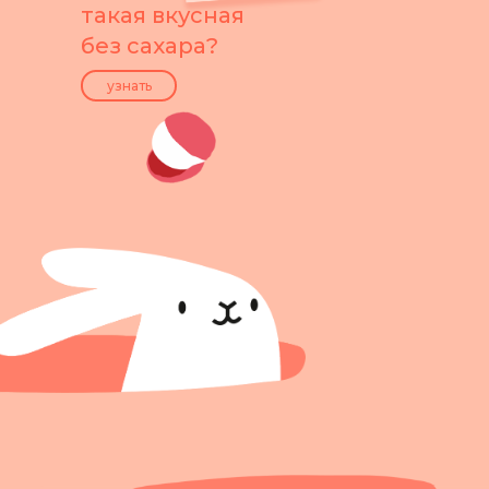
такая вкусная
без сахара?
узнать