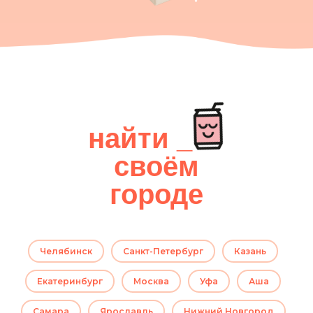
найти _. в
своём
городе
Челябинск
Санкт-Петербург
Казань
Екатеринбург
Москва
Уфа
Аша
Самара
Ярославль
Нижний Новгород