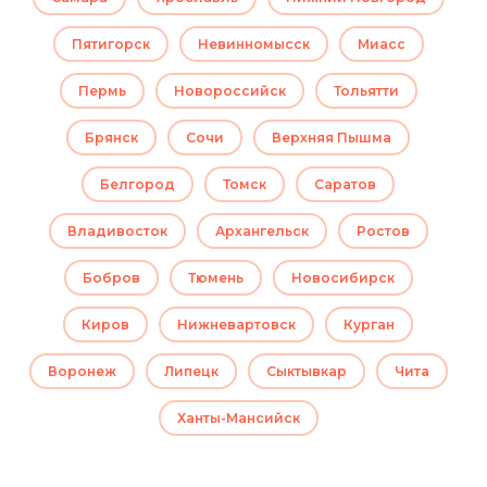
Пятигорск
Невинномысск
Миасс
Пермь
Новороссийск
Тольятти
Брянск
Сочи
Верхняя Пышма
Белгород
Томск
Саратов
Владивосток
Архангельск
Ростов
Бобров
Тюмень
Новосибирск
Киров
Нижневартовск
Курган
Воронеж
Липецк
Сыктывкар
Чита
Ханты-Мансийск