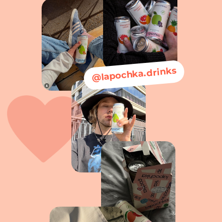
@lapochka.drinks