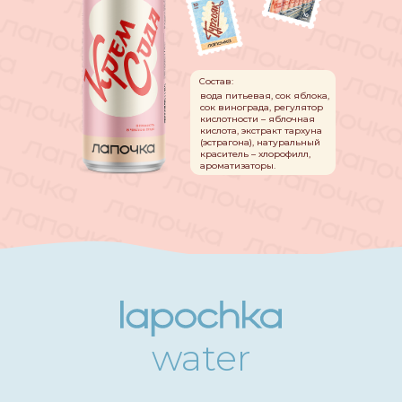
Состав:
вода питьевая, сок яблока,
сок винограда, регулятор
кислотности – яблочная
кислота, экстракт тархуна
(эстрагона), натуральный
краситель – хлорофилл,
ароматизаторы.
water