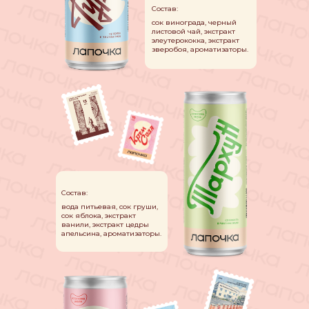
Состав:
сок винограда, черный
листовой чай, экстракт
элеутерококка, экстракт
зверобоя, ароматизаторы.
Состав:
вода питьевая, сок груши,
сок яблока, экстракт
ванили, экстракт цедры
апельсина, ароматизаторы.