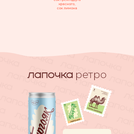
красного,
сок лимона
ретро