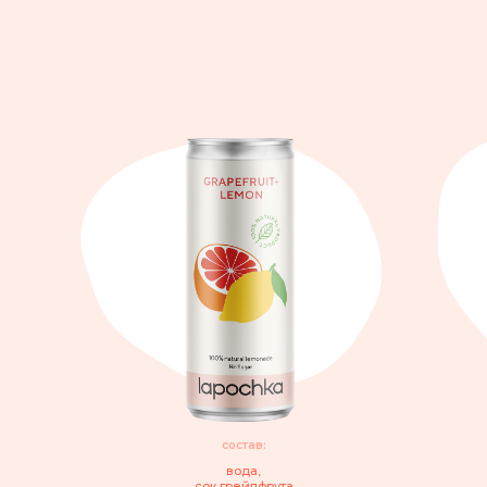
состав:
вода,
сок грейпфрута