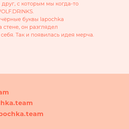
друг, с которым мы когда-то
OLF.DRINKS.
 чёрные буквы lapochka
а стене, он разглядел
 себя. Так и появилась идея мерча.
eam
hka.team
apochka.team