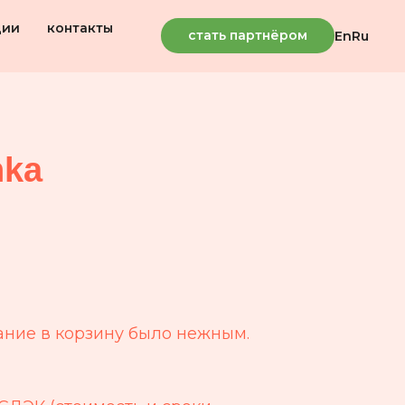
ции
контакты
стать партнёром
En
Ru
hka
ние в корзину было нежным.