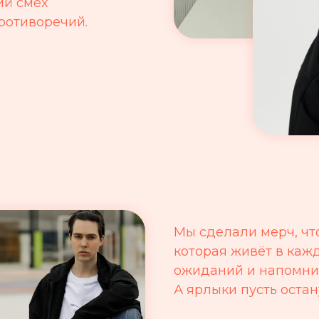
ий смех
противоречий.
Мы сделали мерч, ч
которая живёт в кажд
ожиданий и напомнит
А ярлыки пусть остан