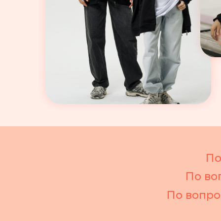
По
По во
По вопро