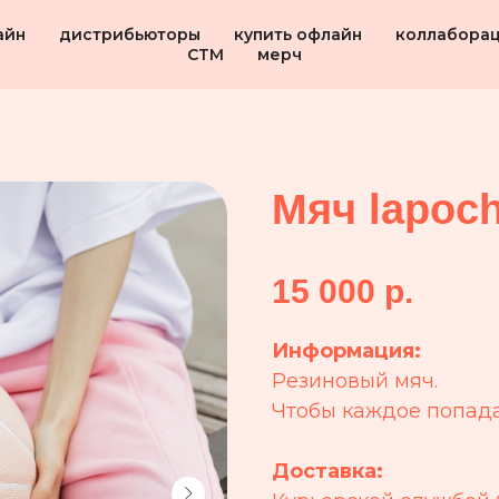
айн
дистрибьюторы
купить офлайн
коллабора
СТМ
мерч
Мяч lapoc
15 000
р.
Информация:
Резиновый мяч.
Чтобы каждое попада
Доставка: