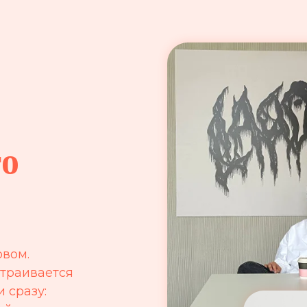
го
овом.
страивается
и сразу: